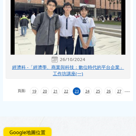
26/10/2024
經濟科 -「經濟學、商業與科技：數位時代的平台企業」
工作坊講座(一)
頁面:
…
…
19
20
21
22
23
24
25
26
27
Google地圖位置