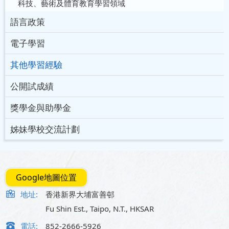
科技、藝術及體育教育學習領域
語言政策
電子學習
其他學習經驗
公開試成績
獎學金與助學金
姊妹學校交流計劃
Google地圖位置
地址:
香港新界大埔富善邨
Fu Shin Est., Taipo, N.T., HKSAR
電話:
852-2666-5926