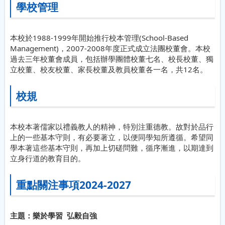
學校管理
本校於1988-1999年開始推行校本管理(School-Based
Management)，2007-2008年度正式成立法團校董會。本校
過去三年校董會成員，包括辦學團體校董七名、校長校董、獨
立校董、校友校董、家長校董及教員校董各一名，共12名。
校規
本校本著儒家以禮義教人的精神，特別注重德教。故對於品行
上的一些基本守則，有必要著立，以便同學知所遵循。希望同
學本著這些基本守則，再加上切磋問難，循序漸進，以期達到
立身行道的教育目的。
重點關注事項2024-2027
主題：樂於學習 弘毅自強