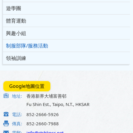
遊學團
體育運動
興趣小組
制服部隊/服務活動
領袖訓練
Google地圖位置
地址:
香港新界大埔富善邨
Fu Shin Est., Taipo, N.T., HKSAR
電話:
852-2666-5926
傳真:
852-2660-7988
電郵:
info@ctshkpcc.net