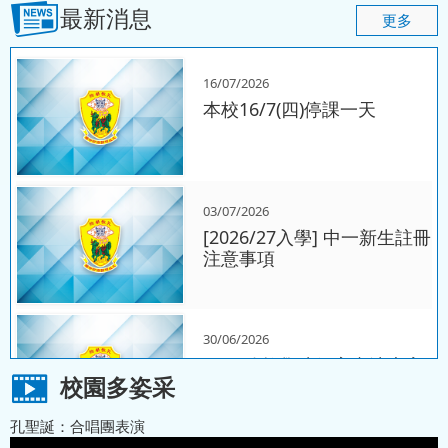
最新消息
賽
更多
16/07/2026
27/05/2026
本校16/7(四)停課一天
物理科 - 機電青少年大使
（STEAM工作坊）
03/07/2026
04/05/2026
[2026/27入學] 中一新生註冊
歷史科 - 中四級香港抗戰及
注意事項
海防博物館考察
30/06/2026
2026孔教學院儒家書法大賽
校園多姿采
孔聖誕：合唱團表演