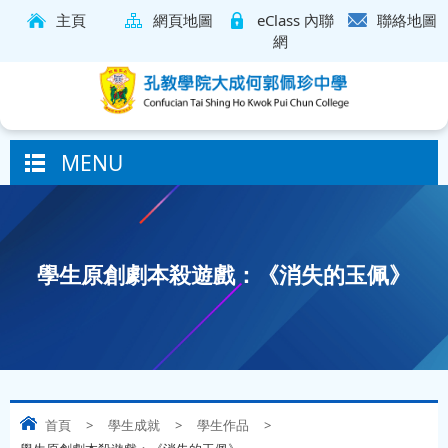
主頁
網頁地圖
eClass 內聯
聯絡地圖
網
MENU
學生原創劇本殺遊戲：《消失的玉佩》
首頁
>
學生成就
>
學生作品
>