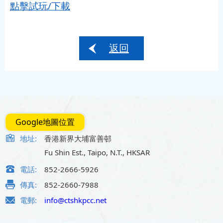
點擊試玩/下載
返回
Google地圖位置
地址:
香港新界大埔富善邨
Fu Shin Est., Taipo, N.T., HKSAR
電話:
852-2666-5926
傳真:
852-2660-7988
電郵:
info@ctshkpcc.net