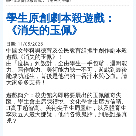
學生原創劇本殺遊戲：《消失的玉佩》
學生原創劇本殺遊戲：
《消失的玉佩》
日期:
11/05/2026
中國文學科與德育及公民教育組攜手創作劇本殺
遊戲《消失的玉佩》！
由「度橋」到設計，全由學生一手包辦，邏輯能
力、寫作能力、美術能力缺一不可，遊戲到最後
能成功誕生，背後是他們的一番汗水與心血。請
大家多多支持！
遊戲簡介：校史館內即將要展出的玉佩離奇失
蹤，學生會主席陳禮悅、文化學會主席方信晴、
IT高手趙智高、美術尖子生周墨軒，以及體育生
李勁五人最大嫌疑，他們各懷鬼胎，到底誰是真
兇？