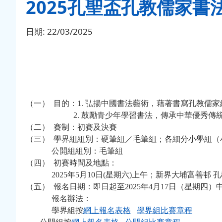
2025孔聖盃孔教儒家書
日期:
22/03/2025
（一）
目的：
1.
弘揚中國書法藝術，藉著書寫孔教儒家
2.
鼓勵青少年學習書法，傳承中華優秀傳
（二）
賽制：初賽及決賽
（三）
學界組組別：硬筆組／毛筆組；各細分小學組（
公開組
組別：毛筆組
（四）
初賽時間及地點：
2025
年
5
月
10
日
(
星期六
)
上午；新界大埔富善邨 
（五）
報名日期：即日起至
2025
年
4
月
17
日（星期四）
報名辦法：
學界組按
網上報名表格
學界組比賽章程