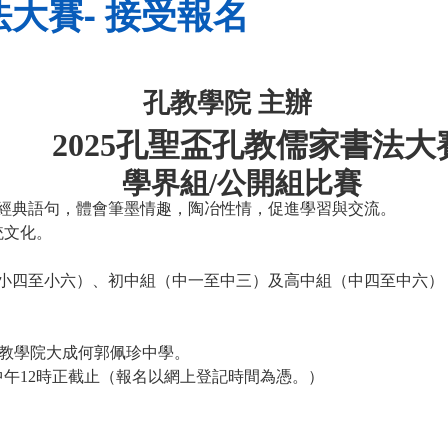
法大賽- 接受報名
孔教學院 主辦
2025
孔聖盃孔教儒家書法大
學界組/
公開組比賽
經典語句，體會筆墨情趣，陶冶性情，促進學習與交流。
統文化。
小四至小六）、初中組（中一至中三）及高中組（中四至中六）
孔教學院大成何郭佩珍中學。
中午
12
時正截止（報名以網上登記時間為憑。）