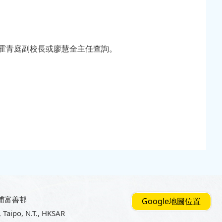
霍青庭副校長或廖慧全主任查詢。
埔富善邨
Google地圖位置
, Taipo, N.T., HKSAR