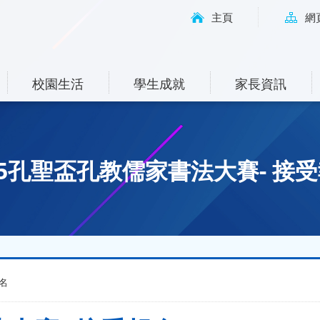
主頁
網
校園生活
學生成就
家長資訊
25孔聖盃孔教儒家書法大賽- 接
報名