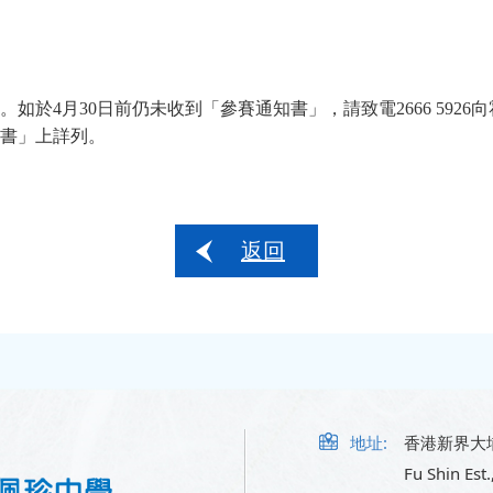
。如於
4
月
30
日前仍未收到「參賽通知書」，請致電
2666 5926
向
書」上詳列。
返回
地址:
香港新界大
Fu Shin Est.