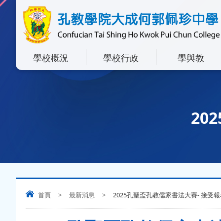
學校概況
學校行政
學與教
20
首頁
>
最新消息
>
2025孔聖盃孔教儒家書法大賽- 接受