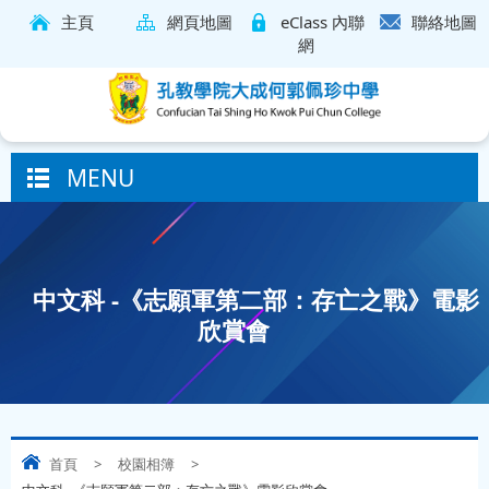
主頁
網頁地圖
eClass 內聯
聯絡地圖
網
MENU
中文科 -《志願軍第二部：存亡之戰》電影
欣賞會
首頁
>
校園相簿
>