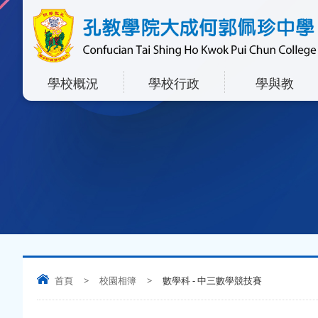
學校概況
學校行政
學與教
首頁
>
校園相簿
>
數學科 - 中三數學競技賽