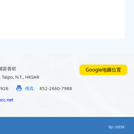
埔富善邨
Google地圖位置
, Taipo, N.T., HKSAR
5926
傳真:
852-2660-7988
cc.net
By: ctd.hk