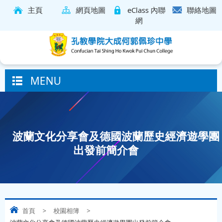
主頁
網頁地圖
eClass 內聯
聯絡地圖
網
MENU
波蘭文化分享會及德國波蘭歷史經濟遊學團
出發前簡介會
首頁
>
校園相簿
>