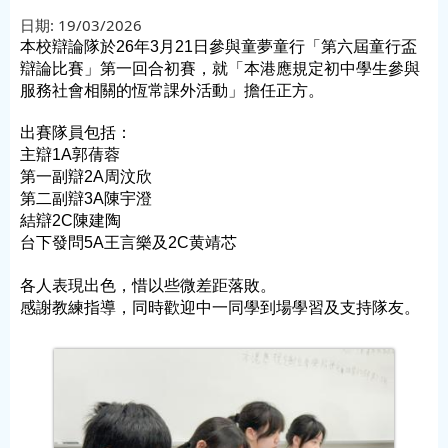
日期:
19/03/2026
本校辯論隊於26年3月21日參與童夢童行「第六屆童行盃
辯論比賽」第一回合初賽，就「本港應規定初中學生參與
服務社會相關的恆常課外活動」擔任正方。
出賽隊員包括：
主辯1A郭蒨蓉
第一副辯2A周汶欣
第二副辯3A陳宇澄
結辯2C陳建陶
台下發問5A王言樂及2C黄靖芯
各人表現出色，惜以些微差距落敗。
感謝教練指導，同時歡迎中一同學到場學習及支持隊友。