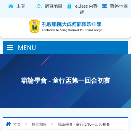
主頁
網頁地圖
eClass 內聯
聯絡地圖
網
MENU
辯論學會 - 童行盃第一回合初賽
首頁
>
校園相簿
>
辯論學會 - 童行盃第一回合初賽