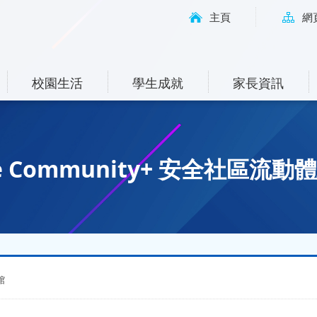
主頁
網
校園生活
學生成就
家長資訊
fe Community+ 安全社區流動
館