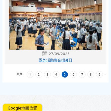
27/09/2025
課外活動聯合招募日
頁面:
…
1
2
3
4
5
6
7
8
9
Google地圖位置