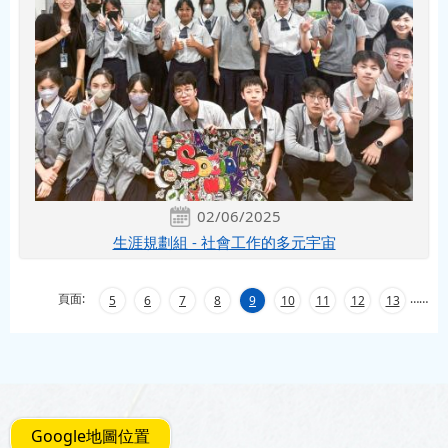
02/06/2025
生涯規劃組 - 社會工作的多元宇宙
頁面:
…
…
5
6
7
8
9
10
11
12
13
Google地圖位置