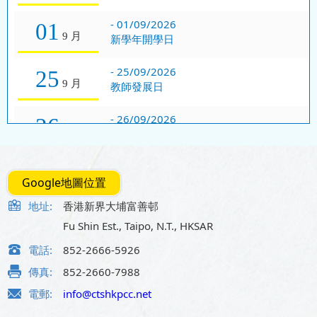
-
01/09/2026
01
9 月
新學年開學日
-
25/09/2026
25
9 月
教師發展日
-
26/09/2026
26
9 月
中秋節翌日假期
-
28/09/2026
28
9 月
孔聖誕典禮
Google地圖位置
地址:
香港新界大埔富善邨
-
29/09/2026
29
Fu Shin Est., Taipo, N.T., HKSAR
9 月
孔聖誕補假
電話:
852-2666-5926
-
01/10/2026
01
傳真:
852-2660-7988
10 月
國慶日
電郵:
info@ctshkpcc.net
-
02/10/2026
02