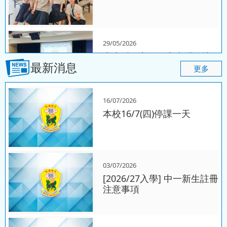
29/05/2026
中史科 - 中二級中史問答比
最新消息
賽
更多
16/07/2026
27/05/2026
本校16/7(四)停課一天
物理科 - 機電青少年大使
（STEAM工作坊）
03/07/2026
04/05/2026
[2026/27入學] 中一新生註冊
歷史科 - 中四級香港抗戰及
注意事項
海防博物館考察