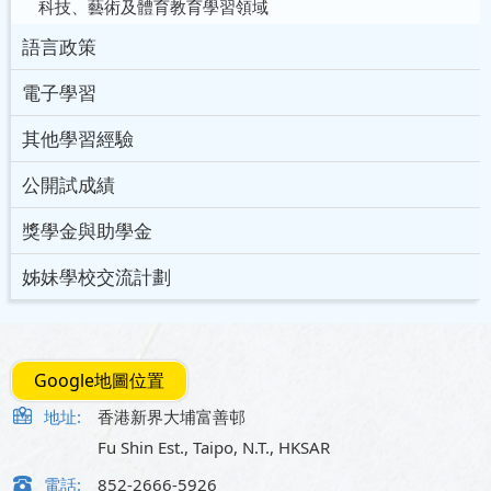
科技、藝術及體育教育學習領域
語言政策
電子學習
其他學習經驗
公開試成績
獎學金與助學金
姊妹學校交流計劃
Google地圖位置
地址:
香港新界大埔富善邨
Fu Shin Est., Taipo, N.T., HKSAR
電話:
852-2666-5926